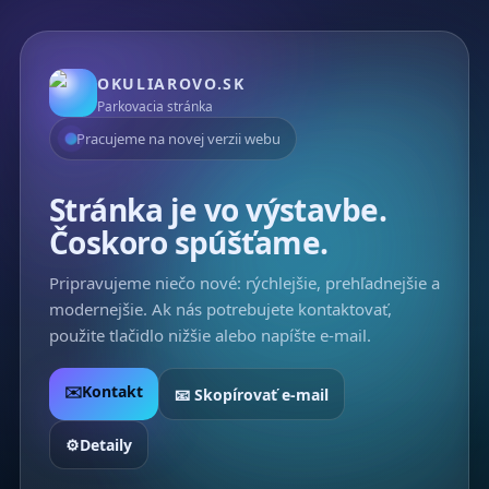
OKULIAROVO.SK
Parkovacia stránka
Pracujeme na novej verzii webu
Stránka je vo výstavbe.
Čoskoro spúšťame.
Pripravujeme niečo nové: rýchlejšie, prehľadnejšie a
modernejšie. Ak nás potrebujete kontaktovať,
použite tlačidlo nižšie alebo napíšte e-mail.
✉️Kontakt
📧 Skopírovať e-mail
⚙️Detaily